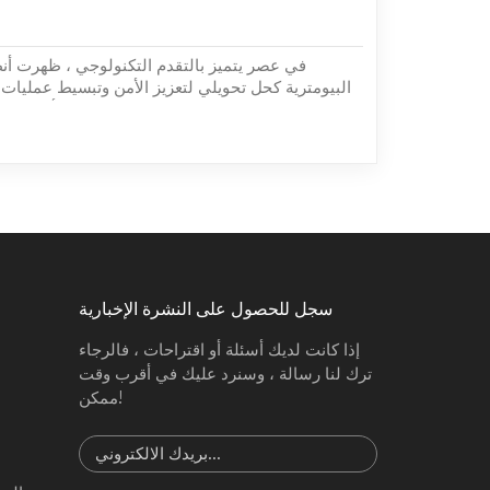
في عصر يتميز بالتقدم التكنولوجي ، ظهرت أ
البيومترية كحل تحويلي لتعزيز الأمن وتبسيط عمليات
خلال استخدام الخصائص الفسيولوجية أو السلوكية
بصمات الأصابع أو ملامح الوجه أو أنماط قزحية العين 
آمنة للغاي
سجل للحصول على النشرة الإخبارية
إذا كانت لديك أسئلة أو اقتراحات ، فالرجاء
ترك لنا رسالة ، وسنرد عليك في أقرب وقت
ممكن!