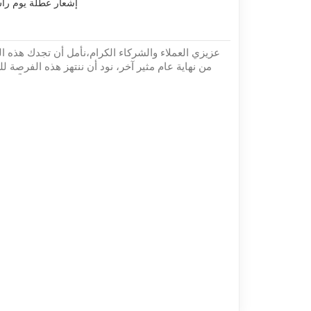
إشعار عطلة يوم رأس ا
عزيزي العملاء والشركاء الكرام،نأمل أن تجدك هذه الر
من نهاية عام مثير آخر، نود أن ننتهز هذه الفرصة لل
لدعمكم المستمر وثقتكم في خدماتنا.احتفالًا بالعا