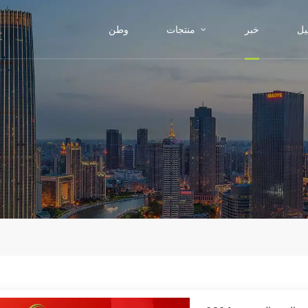
يل
خبر
منتجات
وطن