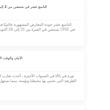
CPSE التاسع عشر في شنتشن من 2 إلى 28,2023 أكتوبر
وتخدم أكثر من 10000 مؤسسة، وتوفر...
الأمان والوقت الذكاء
في السنوات الأخيرة ، أحدث تقارب الأمن وال
الطريقة التي نحمي بها محيطنا ونؤمنه. بينما نستهل
2.0 ، أدى دمج تقنيات الذكاء الاصطناعي المتقدمة مع 
إلى توفير إمكانات غير مسبوقة ، مما يمهد الطريق لمستقب