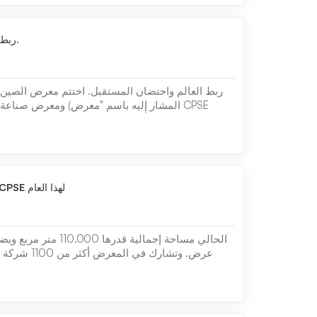
ربط العالم واحتضان المستقبل.
ربط العالم واحتضان المستقبل. اختتم معرض الصين ل
ومعرض صناعة المدينة الرقم
فوتيان. باعتباره أحد الأحداث الأكثر تأثيرًا في مج
اجتذب معرض 02
2 أيام أخرى حتى معرض CPSE لهذا العام
عرض. وتشارك في 
الاصطناعي والبيانات الضخمة والحوسبة السحابي
المعرض الأمن الرقمي، والنقل الرقمي، والعدالة الر