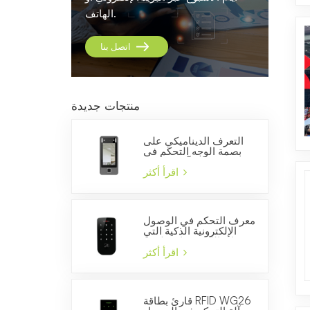
الهاتف.
اتصل بنا
منتجات جديدة
التعرف الديناميكي على
بصمة الوجه التحكم في
الوصول وآلة الحضور
والانصراف
اقرأ أكثر
معرف التحكم في الوصول
الإلكترونية الذكية التي
تعمل باللمس قارئ لوحة
المفاتيح للسيطرة على
اقرأ أكثر
الباب
قارئ بطاقة RFID WG26