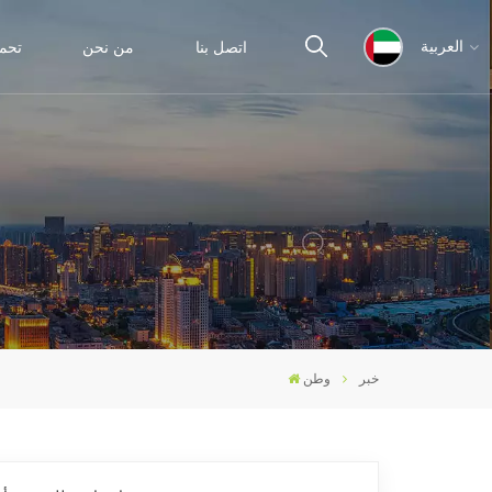
اتصل بنا
من نحن
تحم
العربية
English
español
ไทย
العربية
خبر
وطن
中文