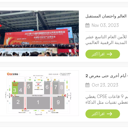
Nov 03, 2023
لأمن العام التاسع عشر
ية العالمي (المشار إليه باسم "معرض CPSE
2023") بنجاح في 28 أكتوبر في مركز شنتشن للمؤتمرات والمعارض في
ال الأمن العام في الصين،
اقرأ أكثر
CPSE Expo 2...
Oct 23, 2023
يغطي CPSE الحالي مساحة إجمالية قدرها 110.000 متر مربع ويضم 9 قاعات
المعرض أكثر من 1100 شركة تغطي تقنيات مثل الذكاء
ة والجيل الخامس. يشمل
قمية، والإدارة الحضرية
اقرأ أكثر
الرقمية، والمتنزهات/ا...