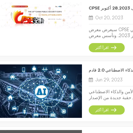
Oct 20, 2023
سيعرض معرض CPSE التاسع عشر جودة المعارض المشهورة عالميًا في
شنتشن في الفترة من 25 إلى 28 أكتوبر 2023. وتأسس معرض CPSE في
عام 1989 في منطقة شنتشن الاقتصادية الخاصة، ويتمتع بتاريخ 34 عامًا من
النمو. وقد أقامت 18 معرضًا أمنيًا بمساحة عرض تبلغ 1.8 مليون متر مربع،
اقرأ أكثر
 الاصطناعي 2.0 قادم
Jun 29, 2023
ذكاء الاصطناعي (AI) ثورة في
 حقبة جديدة من الإصدار
إجراءات الأمان التقليدية
ل أكثر أمانًا وذكاءً.مع
اقرأ أكثر
التقدم ا...