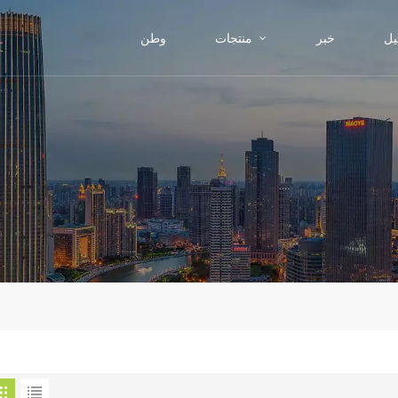
يل
خبر
منتجات
وطن