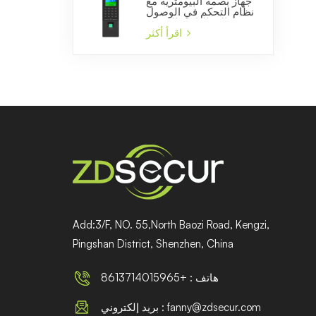
جهاز بصمة البيومترية مع
نظام التحكم في الوصول
إلى الباب والشركة
المصنعة للوقت الحضور
اقرأ أكثر
Add:3/F, NO. 55,North Baozi Road, Kengzi,
Pingshan District, Shenzhen, China
هاتف : +8613714015965
بريد إلكتروني : fanny@zdsecur.com