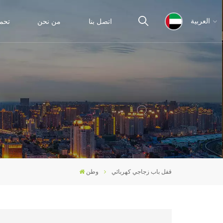
اتصل بنا
من نحن
تحم
العربية
English
español
ไทย
العربية
قفل باب زجاجي كهربائي
وطن
中文