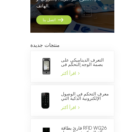
الهاتف.
اتصل بنا
منتجات جديدة
التعرف الديناميكي على
بصمة الوجه التحكم في
الوصول وآلة الحضور
والانصراف
اقرأ أكثر
معرف التحكم في الوصول
الإلكترونية الذكية التي
تعمل باللمس قارئ لوحة
المفاتيح للسيطرة على
اقرأ أكثر
الباب
قارئ بطاقة RFID WG26