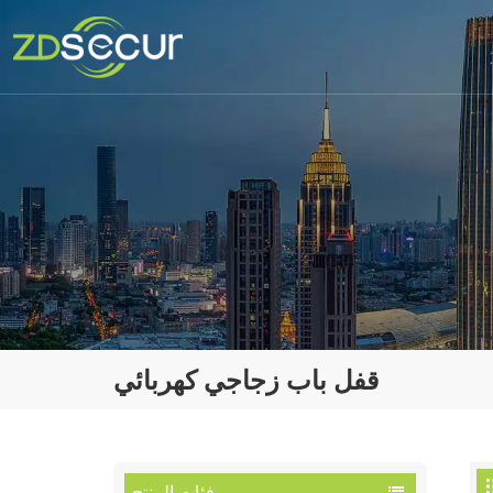
قفل باب زجاجي كهربائي
فئات المنتج