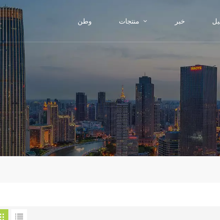
يل
خبر
منتجات
وطن