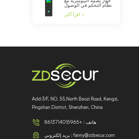
جهاز بصمة البيومترية مع
نظام التحكم في الوصول
إلى الباب والشركة
المصنعة للوقت الحضور
اقرأ أكثر
Add:3/F, NO. 55,North Baozi Road, Kengzi,
Pingshan District, Shenzhen, China
هاتف : +8613714015965
بريد إلكتروني : fanny@zdsecur.com