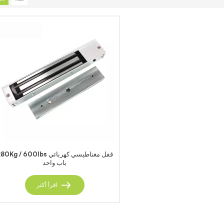
280Kg / 600Ibs قفل مغناطيسي كهربا
باب واحد
اقرأ أكثر