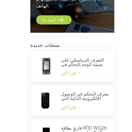
الهاتف.
اتصل بنا
منتجات جديدة
التعرف الديناميكي على
بصمة الوجه التحكم في
الوصول وآلة الحضور
والانصراف
اقرأ أكثر
معرف التحكم في الوصول
الإلكترونية الذكية التي
تعمل باللمس قارئ لوحة
المفاتيح للسيطرة على
اقرأ أكثر
الباب
قارئ بطاقة RFID WG26