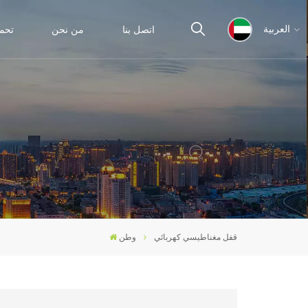
اتصل بنا
من نحن
تحم
العربية
English
español
ไทย
العربية
قفل مغناطيسي كهربائي
وطن
中文