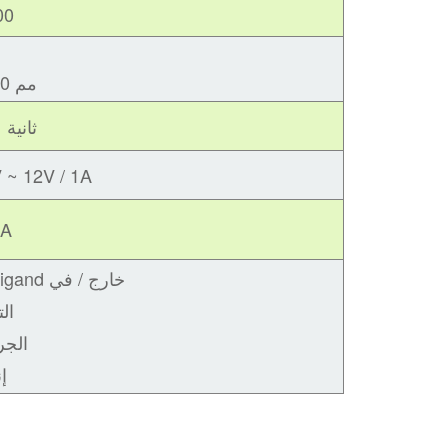
00
70-100 مم
＜ 0.1 ثانية
 ~ 12V / 1A
mA
1. Weigand خارج / في
2. ا
3. ال
4.