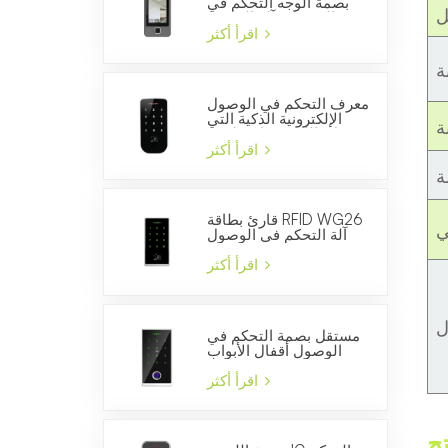
بصمة الوجه التحكم في
ل
الوصول وآلة الحضور
والانصراف
اقرأ أكثر
ة
معرف التحكم في الوصول
الإلكترونية الذكية التي
ة
تعمل باللمس قارئ لوحة
المفاتيح للسيطرة على
اقرأ أكثر
الباب
ة
قارئ بطاقة RFID WG26
ي
آلة التحكم في الوصول
إلى الباب المستقلة
اقرأ أكثر
ل
مستقل بصمة التحكم في
الوصول أقفال الأبواب
WG26 قارئ بطاقة الهوية
اقرأ أكثر
ج