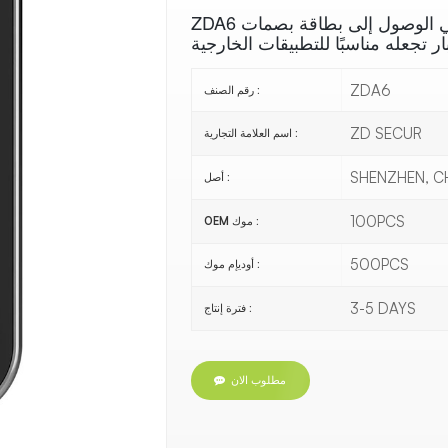
ZDA6 عبارة عن جهاز متعدد الإمكانات للتحكم في الوصول إلى بطاقة بصمات
ZDA6
رقم الصنف :
ZD SECUR
اسم العلامة التجارية :
SHENZHEN, C
أصل :
100PCS
OEM موك :
500PCS
أوديإم موك :
3-5 DAYS
فترة إنتاج :
مطلوب الان