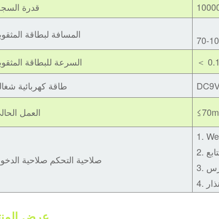
1000
قدرة السج
المسافة لبطاقة المثقوب
السرعة للبطاقة المثقوب
DC9V
طاقة كهربائية شغال
≤70
العمل الحال
لتتابع
صلاحية التحكم صلاحية الدخو
جرس
 إنذار
عرض المنت