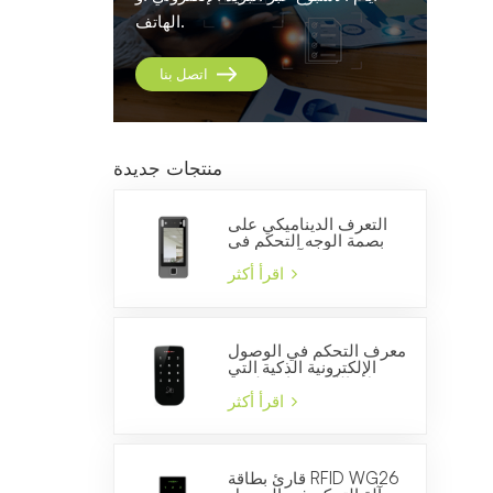
الهاتف.
اتصل بنا
منتجات جديدة
التعرف الديناميكي على
بصمة الوجه التحكم في
الوصول وآلة الحضور
والانصراف
اقرأ أكثر
معرف التحكم في الوصول
الإلكترونية الذكية التي
تعمل باللمس قارئ لوحة
المفاتيح للسيطرة على
اقرأ أكثر
الباب
قارئ بطاقة RFID WG26