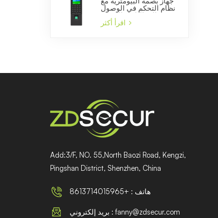
جهاز بصمة البيومترية مع
نظام التحكم في الوصول
إلى الباب والشركة
المصنعة للوقت الحضور
اقرأ أكثر
Add:3/F, NO. 55,North Baozi Road, Kengzi,
Pingshan District, Shenzhen, China
هاتف : +8613714015965
بريد إلكتروني : fanny@zdsecur.com